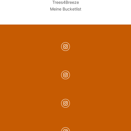
Trees4Breeze
Meine Bucketlist