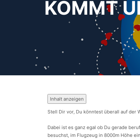
KOMMT UN
Inhalt anzeigen
Stell Dir vor, Du könntest überall auf de
Dabei ist es ganz egal ob Du gerade beru
besuchst, im Flugzeug in 8000m Höhe ein