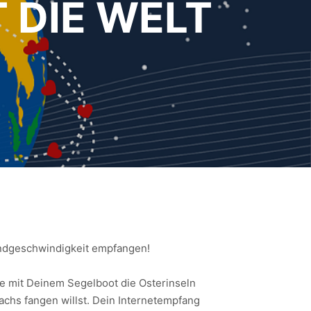
 DIE WELT
bandgeschwindigkeit empfangen!
ise mit Deinem Segelboot die Osterinseln
chs fangen willst. Dein Internetempfang