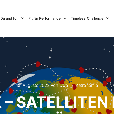
Du und Ich
Fit für Performance
Timeless Challenge
15. Augusts 2022
von
Uwe
Astronomie
 – SATELLITEN