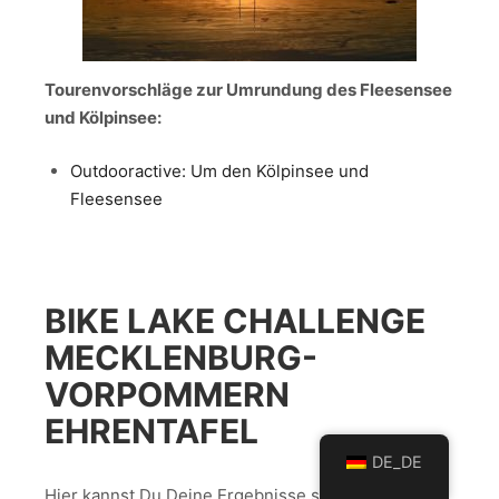
Tourenvorschläge zur Umrundung des Fleesensee
und Kölpinsee:
O
utdooractive: Um den Kölpinsee und
Fleesensee
BIKE LAKE CHALLENGE
MECKLENBURG-
VORPOMMERN
EHRENTAFEL
DE_DE
Hier kannst Du Deine Ergebnisse schnell und