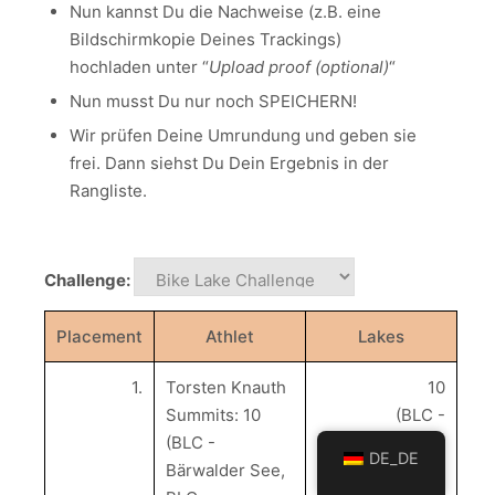
Nun kannst Du die Nachweise (z.B. eine
Bildschirmkopie Deines Trackings)
hochladen unter “
Upload proof (optional)
“
Nun musst Du nur noch SPEICHERN!
Wir prüfen Deine Umrundung und geben sie
frei. Dann siehst Du Dein Ergebnis in der
Rangliste.
Challenge:
Placement
Athlet
Lakes
1.
Torsten Knauth
10
Summits: 10
(BLC -
(BLC -
Bärwalder See,
DE_DE
Bärwalder See,
BLC -