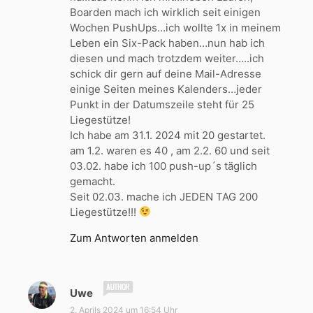
:
Boarden mach ich wirklich seit einigen
Wochen PushUps…ich wollte 1x in meinem
Leben ein Six-Pack haben…nun hab ich
diesen und mach trotzdem weiter…..ich
schick dir gern auf deine Mail-Adresse
einige Seiten meines Kalenders…jeder
Punkt in der Datumszeile steht für 25
Liegestütze!
Ich habe am 31.1. 2024 mit 20 gestartet.
am 1.2. waren es 40 , am 2.2. 60 und seit
03.02. habe ich 100 push-up´s täglich
gemacht.
Seit 02.03. mache ich JEDEN TAG 200
Liegestütze!!!
Zum Antworten anmelden
s
Uwe
a
2. Aprils 2024 um 16:54 Uhr