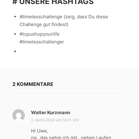
# UNSERE HASHTAGS
#timelesschallenge
(zeig, dass Du diese
Challenge gut findest)
#tcpushupyourlife
#timelesschallenger
2 KOMMENTARE
Walter Kurzmann
s
a
2. Aprils 2024 um 14:31 Uhr
g
Hi Uwe,
t
na…das nehm ich mit…neben Laufen,