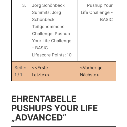
3.
Jörg Schönbeck
Pushup Your
Summits: Jörg
Life Challenge -
Schönbeck
BASIC
Teilgenommene
Challenge: Pushup
Your Life Challenge
- BASIC
Lifescore Points: 10
Seite:
<<Erste
<Vorherige
1 / 1
Letzte>>
Nächste>
EHRENTABELLE
PUSHUPS YOUR LIFE
„ADVANCED“