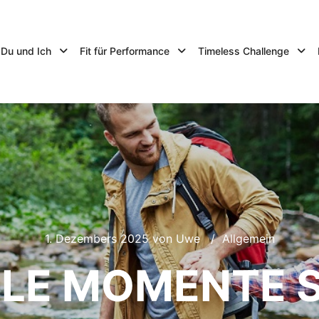
Du und Ich
Fit für Performance
Timeless Challenge
1. Dezembers 2025
von
Uwe
Allgemein
LE MOMENTE 