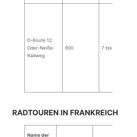
D-Route 12:
Oder-Neiße-
600
7 bis 15
Radweg
RADTOUREN IN FRANKREICH
Li
Name der