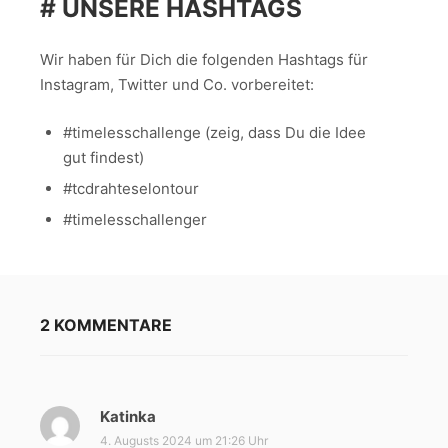
# UNSERE HASHTAGS
Wir haben für Dich die folgenden Hashtags für
Instagram, Twitter und Co. vorbereitet:
#timelesschallenge (zeig, dass Du die Idee
gut findest)
#tcdrahteselontour
#timelesschallenger
2 KOMMENTARE
Katinka
s
a
4. Augusts 2024 um 21:26 Uhr