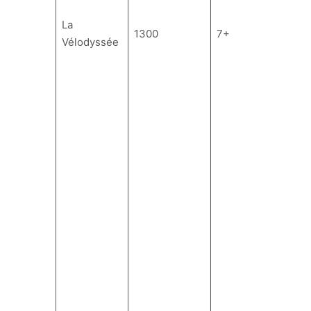
La
1300
7+
1
Vélodyssée