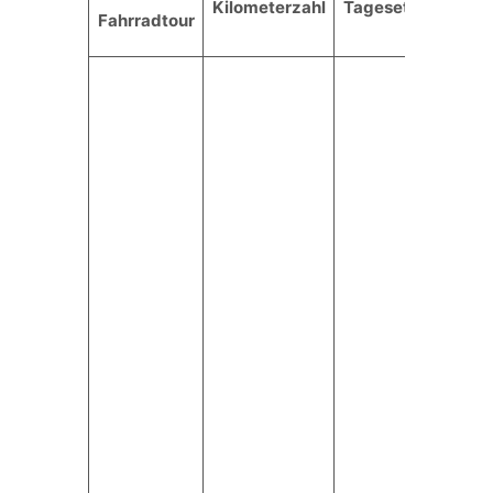
Kilometerzahl
Tagesetappen
S
Fahrradtour
P