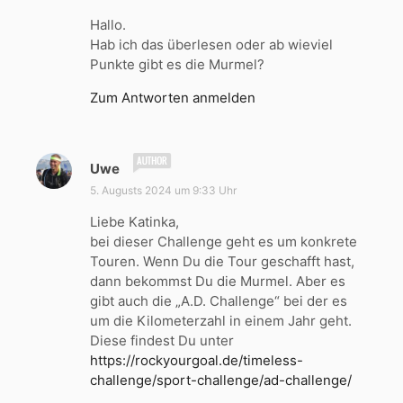
g
Hallo.
t
Hab ich das überlesen oder ab wieviel
:
Punkte gibt es die Murmel?
Zum Antworten anmelden
s
Uwe
a
5. Augusts 2024 um 9:33 Uhr
g
Liebe Katinka,
t
bei dieser Challenge geht es um konkrete
:
Touren. Wenn Du die Tour geschafft hast,
dann bekommst Du die Murmel. Aber es
gibt auch die „A.D. Challenge“ bei der es
um die Kilometerzahl in einem Jahr geht.
Diese findest Du unter
https://rockyourgoal.de/timeless-
challenge/sport-challenge/ad-challenge/