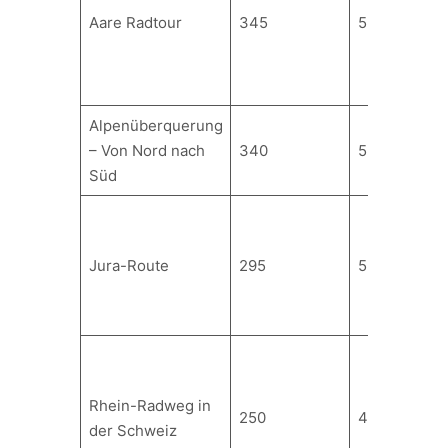
Aare Radtour
345
5 bis 8
Alpenüberquerung
– Von Nord nach
340
5 bis 8
Süd
Jura-Route
295
5 bis 7
Rhein-Radweg in
250
4 bis 6
der Schweiz