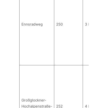
Ennsradweg
250
3 bis 6
Großglockner-
Hochalpenstraße-
252
4 bis 6