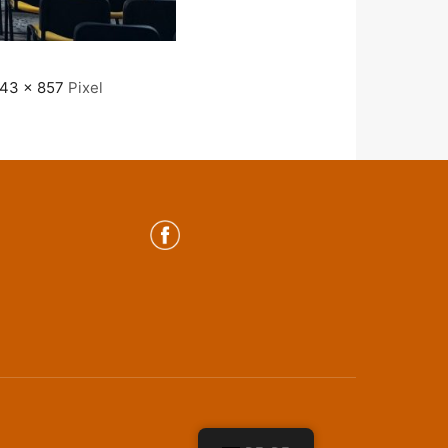
143 × 857
Pixel